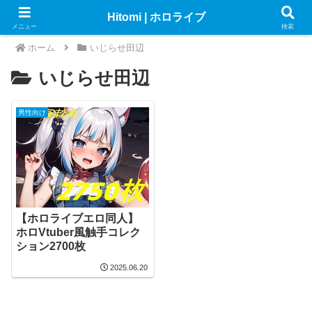
Hitomi | ホロライブ
メニュー
検索
ホーム
いじらせ田辺
いじらせ田辺
男性向け
【ホロライブエロ同人】
ホロVtuber風触手コレク
ション2700枚
2025.06.20