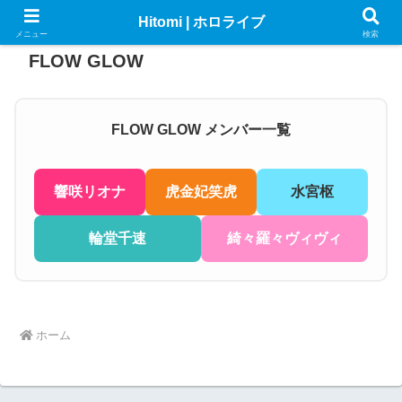
Hitomi | ホロライブ
メニュー
検索
FLOW GLOW
FLOW GLOW メンバー一覧
響咲リオナ
虎金妃笑虎
水宮枢
輪堂千速
綺々羅々ヴィヴィ
ホーム