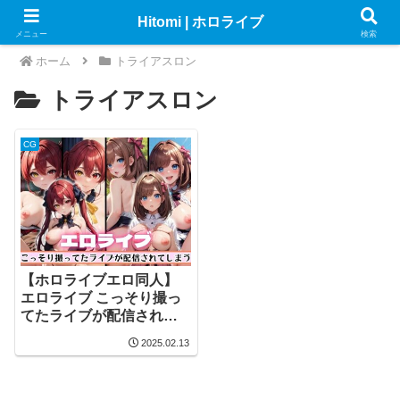
Hitomi | ホロライブ
メニュー
検索
ホーム
トライアスロン
トライアスロン
CG
【ホロライブエロ同人】
エロライブ こっそり撮っ
てたライブが配信されて
しまう
2025.02.13