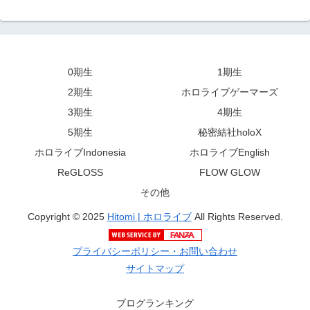
0期生
1期生
2期生
ホロライブゲーマーズ
3期生
4期生
5期生
秘密結社holoX
ホロライブIndonesia
ホロライブEnglish
ReGLOSS
FLOW GLOW
その他
Copyright © 2025
Hitomi | ホロライブ
All Rights Reserved.
プライバシーポリシー・お問い合わせ
サイトマップ
ブログランキング